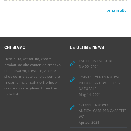
Torna in alto
CHI SIAMO
LE ULTIME NEWS
Flessibilità, versatilità, creare
TANTISSIMI AUGURI
prodotti ad alto contenuto creativo
Dic 22, 2021
ed innovativo, crescere, vincere le
sfide del mercato sono da sempre
iPAINT SILVER LA NUOVA
i nostri principi ispiratori, principi
PITTURA ANTIBATTERICA
condivisi con migliaia di clienti in
NATURALE
tutta Italia.
Mag 14, 2021
SCOPRI IL NUOVO
ANTICALCARE PER CASSETTE
WC
Apr 26, 2021