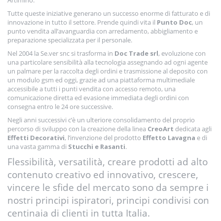
Artimino.
Tutte queste iniziative generano un successo enorme di fatturato e di
innovazione in tutto il settore. Prende quindi vita il
Punto Doc
, un
punto vendita all’avanguardia con arredamento, abbigliamento e
preparazione specializzata per il personale.
Nel 2004 la Se.ver snc si trasforma in
Doc Trade srl
, evoluzione con
una particolare sensibilità alla tecnologia assegnando ad ogni agente
un palmare per la raccolta degli ordini e trasmissione al deposito con
un modulo gsm ed oggi, grazie ad una piattaforma multimediale
accessibile a tutti i punti vendita con accesso remoto, una
comunicazione diretta ed evasione immediata degli ordini con
consegna entro le 24 ore successive.
Negli anni successivi c’è un ulteriore consolidamento del proprio
percorso di sviluppo con la creazione della linea
CreoArt
dedicata agli
Effetti Decorativi
, l’invenzione del prodotto
Effetto Lavagna
e di
una vasta gamma di
Stucchi e Rasanti
.
Flessibilità, versatilità, creare prodotti ad alto
contenuto creativo ed innovativo, crescere,
vincere le sfide del mercato sono da sempre i
nostri principi ispiratori, principi condivisi con
centinaia di clienti in tutta Italia.