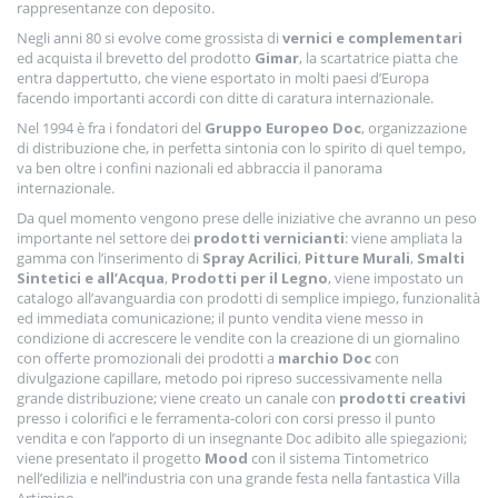
rappresentanze con deposito.
Negli anni 80 si evolve come grossista di
vernici e complementari
ed acquista il brevetto del prodotto
Gimar
, la scartatrice piatta che
entra dappertutto, che viene esportato in molti paesi d’Europa
facendo importanti accordi con ditte di caratura internazionale.
Nel 1994 è fra i fondatori del
Gruppo Europeo Doc
, organizzazione
di distribuzione che, in perfetta sintonia con lo spirito di quel tempo,
va ben oltre i confini nazionali ed abbraccia il panorama
internazionale.
Da quel momento vengono prese delle iniziative che avranno un peso
importante nel settore dei
prodotti vernicianti
: viene ampliata la
gamma con l’inserimento di
Spray Acrilici
,
Pitture Murali
,
Smalti
Sintetici e all’Acqua
,
Prodotti per il Legno
, viene impostato un
catalogo all’avanguardia con prodotti di semplice impiego, funzionalità
ed immediata comunicazione; il punto vendita viene messo in
condizione di accrescere le vendite con la creazione di un giornalino
con offerte promozionali dei prodotti a
marchio Doc
con
divulgazione capillare, metodo poi ripreso successivamente nella
grande distribuzione; viene creato un canale con
prodotti creativi
presso i colorifici e le ferramenta-colori con corsi presso il punto
vendita e con l’apporto di un insegnante Doc adibito alle spiegazioni;
viene presentato il progetto
Mood
con il sistema Tintometrico
nell’edilizia e nell’industria con una grande festa nella fantastica Villa