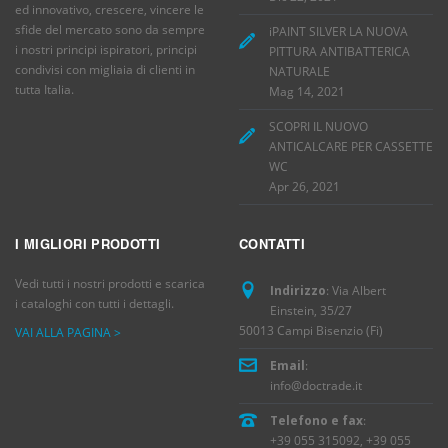
ed innovativo, crescere, vincere le
sfide del mercato sono da sempre
iPAINT SILVER LA NUOVA
i nostri principi ispiratori, principi
PITTURA ANTIBATTERICA
condivisi con migliaia di clienti in
NATURALE
tutta Italia.
Mag 14, 2021
SCOPRI IL NUOVO
ANTICALCARE PER CASSETTE
WC
Apr 26, 2021
I MIGLIORI PRODOTTI
CONTATTI
Vedi tutti i nostri prodotti e scarica
Indirizzo
: Via Albert
i cataloghi con tutti i dettagli.
Einstein, 35/27
50013 Campi Bisenzio (Fi)
VAI ALLA PAGINA >
Email
:
info@doctrade.it
Telefono e fax
:
+39 055 315092, +39 055