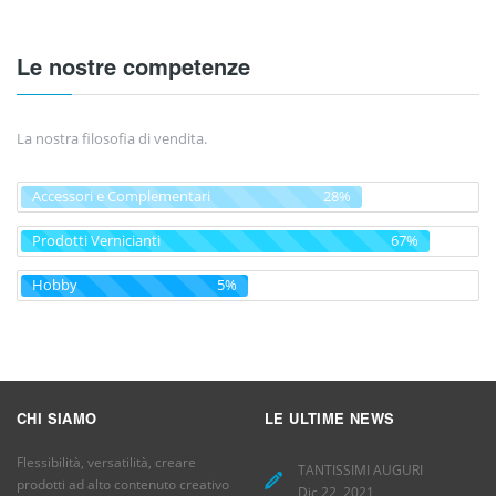
Le nostre competenze
La nostra filosofia di vendita.
Accessori e Complementari
28%
Prodotti Vernicianti
67%
Hobby
5%
CHI SIAMO
LE ULTIME NEWS
Flessibilità, versatilità, creare
TANTISSIMI AUGURI
prodotti ad alto contenuto creativo
Dic 22, 2021